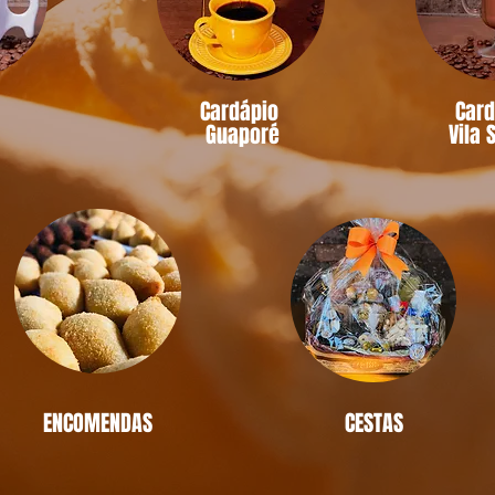
o
Cardápio
Car
Guaporé
Vila 
ENCOMENDAS
CESTAS